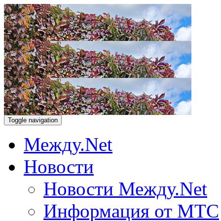
Toggle navigation
Между.Net
Новости
Новости Между.Net
Информация от МТС