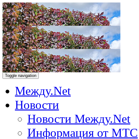
Toggle navigation
Между.Net
Новости
Новости Между.Net
Информация от МТС