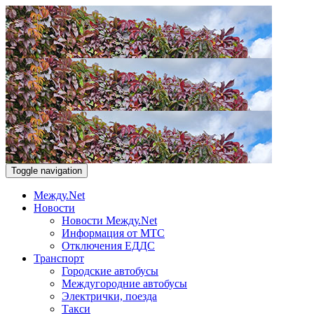
Toggle navigation
Между.Net
Новости
Новости Между.Net
Информация от МТС
Отключения ЕДДС
Транспорт
Городские автобусы
Междугородние автобусы
Электрички, поезда
Такси