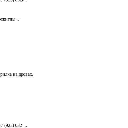
скитны...
рилка на дровах.
(923) 032-...