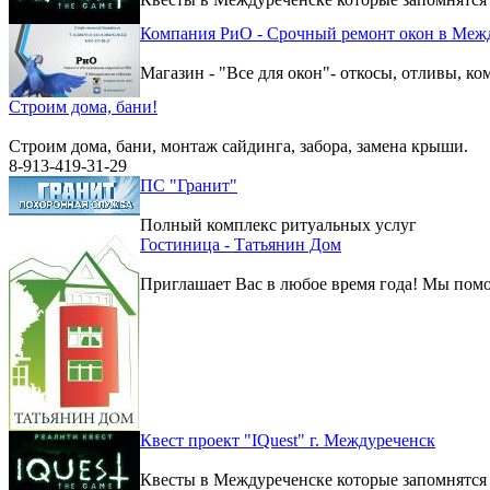
Компания РиО - Срочный ремонт окон в Меж
Магазин - "Все для окон"- откосы, отливы, к
Строим дома, бани!
Строим дома, бани, монтаж сайдинга, забора, замена крыши.
8-913-419-31-29
ПС "Гранит"
Полный комплекс ритуальных услуг
Гостиница - Татьянин Дом
Приглашает Вас в любое время года! Мы помо
Квест проект "IQuest" г. Междуреченск
Квесты в Междуреченске которые запомнятся