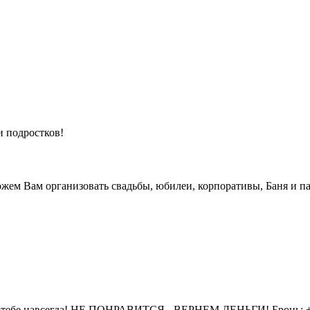
и подростков!
жем Вам организовать свадьбы, юбилеи, корпоративы, Баня и па
 тебе навсегда! НЕ ПОНРАВИТСЯ - ВЕРНЕМ ДЕНЬГИ! Бронь: +7 