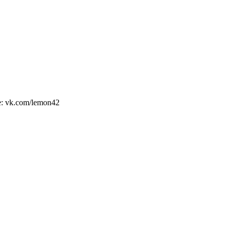
е: vk.com/lemon42