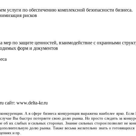
ем услуги по обеспечению комплексной безопасности бизнеса.
инимизация рисков
ка мер по защите ценностей, взаимодействие с охранными струк
бходимых форм и документов
неса
.ru сайт: www.delta-kr.ru
 конкуренции. А в сфере бизнеса конкуренция выражена наиболее ярко. Если
случае Вы быстро потеряете свою долю рынка. Но просто следить за конкур
 об их слабых и сильных сторонах. Знание сильных сторон позволит не конку
 дополнительную долю рынка. Также весьма желательно знать о готовящихся 
щениях и пр.