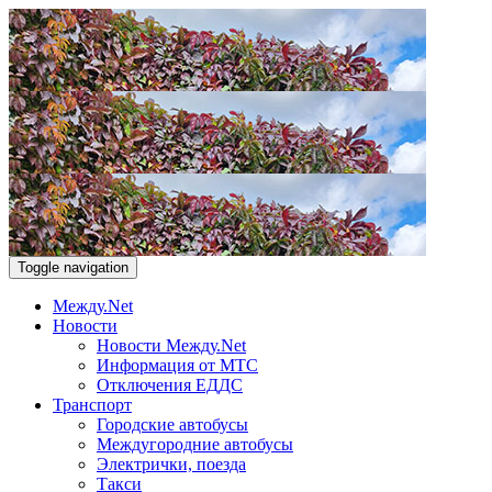
Toggle navigation
Между.Net
Новости
Новости Между.Net
Информация от МТС
Отключения ЕДДС
Транспорт
Городские автобусы
Междугородние автобусы
Электрички, поезда
Такси