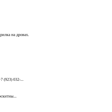
рилка на дровах.
(923) 032-...
скитны...