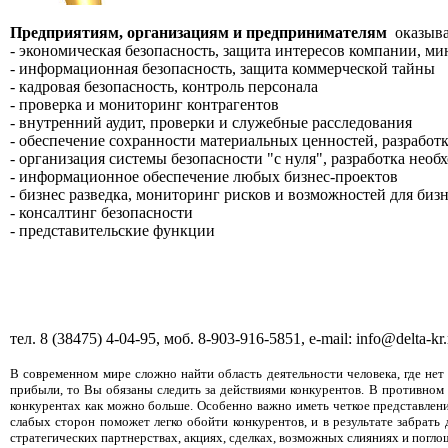
Предприятиям, организациям и предпринимателям
оказыва
- экономическая безопасность, защита интересов компании, м
- информационная безопасность, защита коммерческой тайны
- кадровая безопасность, контроль персонала
- проверка и мониторинг контрагентов
- внутренний аудит, проверки и служебные расследования
- обеспечение сохранности материальных ценностей, разработ
- организация системы безопасности "с нуля", разработка нео
- информационное обеспечение любых бизнес-проектов
- бизнес разведка, мониторинг рисков и возможностей для биз
- консалтинг безопасности
- представительские функции
тел. 8 (38475) 4-04-95, моб. 8-903-916-5851, e-mail: info@delta-kr
В современном мире сложно найти область деятельности человека, где нет
прибыли, то Вы обязаны следить за действиями конкурентов. В противном 
конкурентах как можно больше. Особенно важно иметь четкое представление
слабых сторон поможет легко обойти конкурентов, и в результате забрать
стратегических партнерствах, акциях, сделках, возможных слияниях и погло