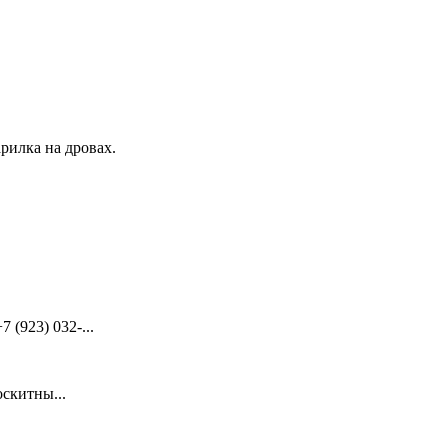
рилка на дровах.
(923) 032-...
скитны...