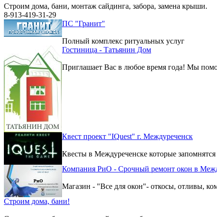
Строим дома, бани, монтаж сайдинга, забора, замена крыши.
8-913-419-31-29
ПС "Гранит"
Полный комплекс ритуальных услуг
Гостиница - Татьянин Дом
Приглашает Вас в любое время года! Мы помо
Квест проект "IQuest" г. Междуреченск
Квесты в Междуреченске которые запомнятся
Компания РиО - Срочный ремонт окон в Меж
Магазин - "Все для окон"- откосы, отливы, к
Строим дома, бани!